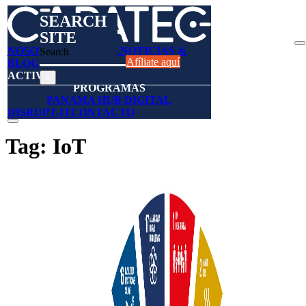
SEARCH
SITE
NOSOTROS
AFÍLIESE
NOTICIAS &
Search
Afíliate aquí
BLOGS
DIRECTORIO
ACTIVIDADES
×
PROGRAMAS
PANAMA HUB DIGITAL
DISRUPT-IT
CONTACTO
Tag:
IoT