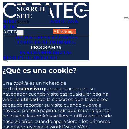
SEARCH
SITE
NOSOTROS
AFÍLIESE
NOTICIAS &
Search
BLOGS
DIRECTORIO
Afíliate aquí
ACTIVIDADES
×
TECH & GREET Y COMITES
TARDE DE NETWORKING
PROGRAMAS
PANAMA HUB DIGITAL
DISRUPT-IT
CONTACTO
¿Qué es una cookie?
Una
cookie
es un fichero de
texto
inofensivo
que se almacena en su
navegador cuando visita casi cualquier página
web. La utilidad de la
cookie
es que la web sea
capaz de recordar su visita cuando vuelva a
navegar por esa página. Aunque mucha gente
no lo sabe las
cookies
se llevan utilizando desde
hace 20 años, cuando aparecieron los primeros
navegadores para la World Wide Web.