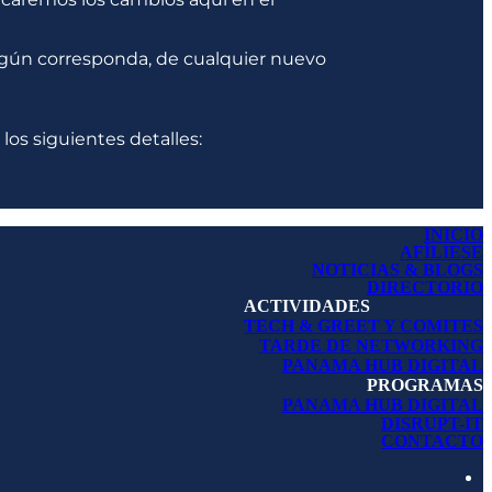
 según corresponda, de cualquier nuevo
os siguientes detalles:
INICIO
AFÍLIESE
NOTICIAS & BLOGS
DIRECTORIO
ACTIVIDADES
TECH & GREET Y COMITES
TARDE DE NETWORKING
PANAMA HUB DIGITAL
PROGRAMAS
PANAMA HUB DIGITAL
DISRUPT-IT
CONTACTO