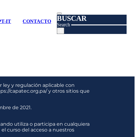
BUSCAR
T-IT
CONTACTO
Search
×
 ley y regulación aplicable con
://capatec.org.pa/ y otros sitios que
embre de 2021.
do utiliza o participa en cualquiera
el curso del acceso a nuestros