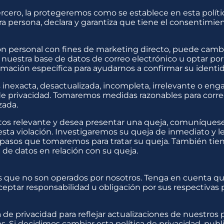
rcero, la protegeremos como se establece en esta polític
a persona, declara y garantiza que tiene el consentimie
n personal con fines de marketing directo, puede camb
 nuestra base de datos de correo electrónico u optar po
rmación específica para ayudarnos a confirmar su identi
 inexacta, desactualizada, incompleta, irrelevante o e
a de privacidad. Tomaremos medidas razonables para corre
zada.
os relevante y desea presentar una queja, comuníquese c
esta violación. Investigaremos su queja de inmediato y l
s pasos que tomaremos para tratar su queja. También ti
de datos en relación con su queja.
os que no son operados por nosotros. Tenga en cuenta q
ceptar responsabilidad u obligación por sus respectivas p
de privacidad para reflejar actualizaciones de nuestros 
os. Si decidimos cambiar esta política de privacidad, pub