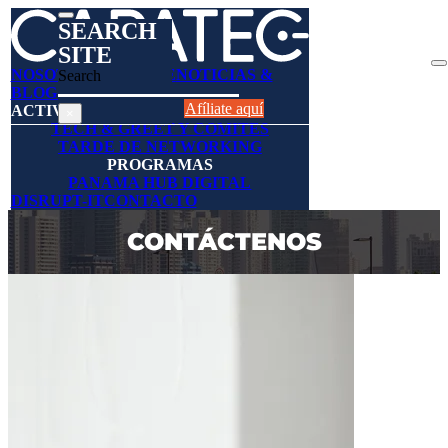
SEARCH
SITE
NOSOTROS
AFÍLIESE
NOTICIAS &
Search
BLOGS
DIRECTORIO
Afíliate aquí
ACTIVIDADES
×
TECH & GREET Y COMITES
TARDE DE NETWORKING
PROGRAMAS
PANAMA HUB DIGITAL
DISRUPT-IT
CONTACTO
CONTÁCTENOS