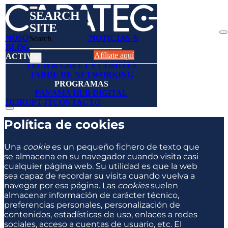
SEARCH
SITE
NOSOTROS
AFÍLIESE
NOTICIAS &
Search
BLOGS
DIRECTORIO
Afíliate aquí
ACTIVIDADES
×
TECH & GREET Y COMITES
TARDE DE NETWORKING
PROGRAMAS
PANAMA HUB DIGITAL
DISRUPT-IT
CONTACTO
Política de cookies
Una
cookie
es un pequeño fichero de texto que
se almacena en su navegador cuando visita casi
cualquier página web. Su utilidad es que la web
sea capaz de recordar su visita cuando vuelva a
navegar por esa página. Las
cookies
suelen
almacenar información de carácter técnico,
preferencias personales, personalización de
contenidos, estadísticas de uso, enlaces a redes
sociales, acceso a cuentas de usuario, etc. El