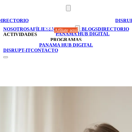
ACTIVIDADES
DIRECTORIO
DISRUP
PROGRAMAS
NOSOTROS
AFÍLIESE
NOTICIAS & BLOGS
DIRECTORIO
Afíliate aquí
PANAMA HUB DIGITAL
ACTIVIDADES
PROGRAMAS
PANAMA HUB DIGITAL
DISRUPT-IT
CONTACTO