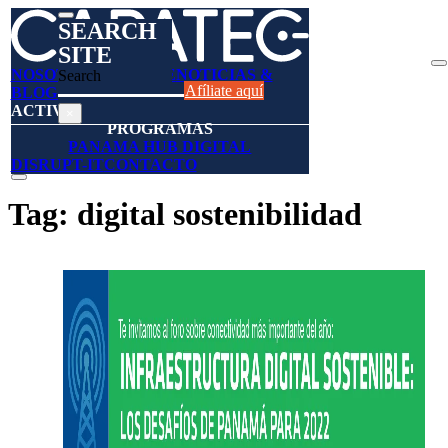
SEARCH
SITE
NOSOTROS
AFÍLIESE
NOTICIAS &
Search
Afíliate aquí
BLOGS
DIRECTORIO
ACTIVIDADES
×
PROGRAMAS
PANAMA HUB DIGITAL
DISRUPT-IT
CONTACTO
Tag:
digital sostenibilidad