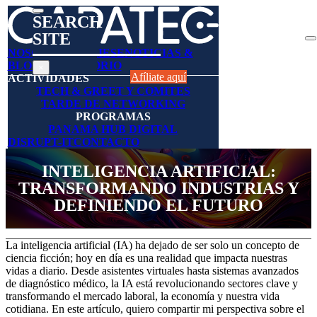
SEARCH
SITE
Search
NOSOTROS
AFÍLIESE
NOTICIAS &
BLOGS
DIRECTORIO
×
Afíliate aquí
ACTIVIDADES
TECH & GREET Y COMITES
TARDE DE NETWORKING
PROGRAMAS
PANAMA HUB DIGITAL
DISRUPT-IT
CONTACTO
INTELIGENCIA ARTIFICIAL:
TRANSFORMANDO INDUSTRIAS Y
DEFINIENDO EL FUTURO
La inteligencia artificial (IA) ha dejado de ser solo un concepto de
ciencia ficción; hoy en día es una realidad que impacta nuestras
vidas a diario. Desde asistentes virtuales hasta sistemas avanzados
de diagnóstico médico, la IA está revolucionando sectores clave y
transformando el mercado laboral, la economía y nuestra vida
cotidiana. En este artículo, quiero compartir mi perspectiva sobre el