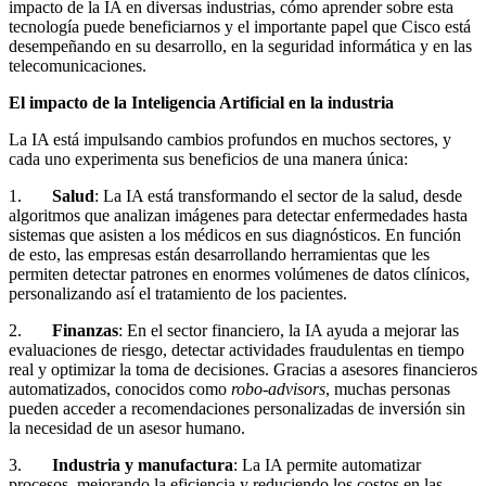
impacto de la IA en diversas industrias, cómo aprender sobre esta
tecnología puede beneficiarnos y el importante papel que Cisco está
desempeñando en su desarrollo, en la seguridad informática y en las
telecomunicaciones.
El impacto de la Inteligencia Artificial en la industria
La IA está impulsando cambios profundos en muchos sectores, y
cada uno experimenta sus beneficios de una manera única:
1.
Salud
: La IA está transformando el sector de la salud, desde
algoritmos que analizan imágenes para detectar enfermedades hasta
sistemas que asisten a los médicos en sus diagnósticos. En función
de esto, las empresas están desarrollando herramientas que les
permiten detectar patrones en enormes volúmenes de datos clínicos,
personalizando así el tratamiento de los pacientes.
2.
Finanzas
: En el sector financiero, la IA ayuda a mejorar las
evaluaciones de riesgo, detectar actividades fraudulentas en tiempo
real y optimizar la toma de decisiones. Gracias a asesores financieros
automatizados, conocidos como
robo-advisors
, muchas personas
pueden acceder a recomendaciones personalizadas de inversión sin
la necesidad de un asesor humano.
3.
Industria y manufactura
: La IA permite automatizar
procesos, mejorando la eficiencia y reduciendo los costos en las