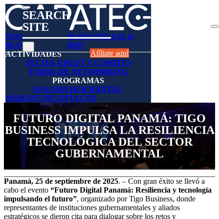
SEARCH
SITE
Search
NOSOTROS
AFÍLIESE
NOTICIAS &
BLOGS
DIRECTORIO
×
Afíliate aquí
ACTIVIDADES
TECH & GREET Y COMITES
TARDE DE NETWORKING
PROGRAMAS
PANAMA HUB DIGITAL
DISRUPT-IT
CONTACTO
FUTURO DIGITAL PANAMÁ: TIGO
BUSINESS IMPULSA LA RESILIENCIA
TECNOLÓGICA DEL SECTOR
GUBERNAMENTAL
Panamá, 25 de septiembre de 2025
. – Con gran éxito se llevó a
cabo el evento
“Futuro Digital Panamá: Resiliencia y tecnología
impulsando el futuro”
, organizado por Tigo Business, donde
representantes de instituciones gubernamentales y aliados
estratégicos se dieron cita para dialogar sobre los retos y