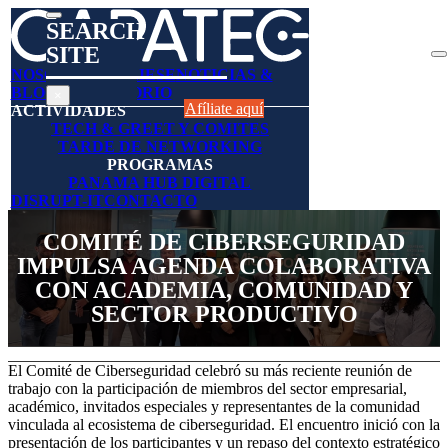
SEARCH
SITE
Search
NOSOTROS
AFÍLIESE
NOTICIAS &
BLOGS
DIRECTORIO
×
Afíliate aquí
ACTIVIDADES
TECH & GREET Y COMITES
TARDE DE NETWORKING
PROGRAMAS
PANAMA HUB DIGITAL
DISRUPT-IT
CONTACTO
COMITÉ DE CIBERSEGURIDAD
IMPULSA AGENDA COLABORATIVA
CON ACADEMIA, COMUNIDAD Y
SECTOR PRODUCTIVO
El Comité de Ciberseguridad celebró su más reciente reunión de
trabajo con la participación de miembros del sector empresarial,
académico, invitados especiales y representantes de la comunidad
vinculada al ecosistema de ciberseguridad. El encuentro inició con la
presentación de los participantes y un repaso del contexto estratégico