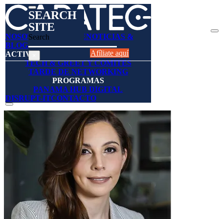
SEARCH
SITE
NOSOTROS
AFÍLIESE
NOTICIAS &
Search
BLOGS
DIRECTORIO
Afíliate aquí
ACTIVIDADES
×
TECH & GREET Y COMITES
TARDE DE NETWORKING
PROGRAMAS
PANAMA HUB DIGITAL
DISRUPT-IT
CONTACTO