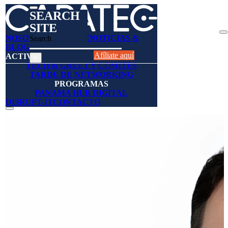
SEARCH
SITE
NOSOTROS
AFÍLIESE
NOTICIAS &
Search
BLOGS
DIRECTORIO
Afíliate aquí
ACTIVIDADES
×
TECH & GREET Y COMITES
TARDE DE NETWORKING
PROGRAMAS
PANAMA HUB DIGITAL
DISRUPT-IT
CONTACTO