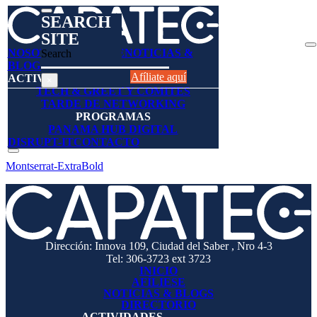
SEARCH
SITE
NOSOTROS
AFÍLIESE
NOTICIAS &
Search
BLOGS
DIRECTORIO
Afíliate aquí
ACTIVIDADES
×
TECH & GREET Y COMITES
TARDE DE NETWORKING
PROGRAMAS
PANAMA HUB DIGITAL
DISRUPT-IT
CONTACTO
Montserrat-ExtraBold
Dirección: Innova 109, Ciudad del Saber , Nro 4-3
Tel: 306-3723 ext 3723
INICIO
AFÍLIESE
NOTICIAS & BLOGS
DIRECTORIO
ACTIVIDADES