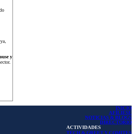
ido
 ya,
ouse y
ector.
INICIO
AFÍLIESE
NOTICIAS & BLOGS
DIRECTORIO
ACTIVIDADES
TECH & GREET Y COMITES