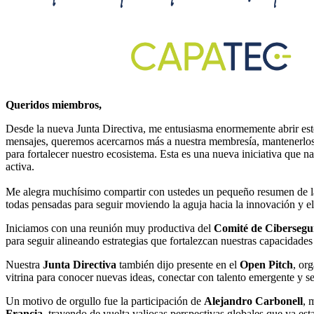
Queridos miembros,
Desde la nueva Junta Directiva, me entusiasma enormemente abrir este
mensajes, queremos acercarnos más a nuestra membresía, mantenerlo
para fortalecer nuestro ecosistema. Esta es una nueva iniciativa que n
activa.
Me alegra muchísimo compartir con ustedes un pequeño resumen de l
todas pensadas para seguir moviendo la aguja hacia la innovación y el 
Iniciamos con una reunión muy productiva del
Comité de Cibersegu
para seguir alineando estrategias que fortalezcan nuestras capacidades 
Nuestra
Junta Directiva
también dijo presente en el
Open Pitch
, or
vitrina para conocer nuevas ideas, conectar con talento emergente y 
Un motivo de orgullo fue la participación de
Alejandro Carbonell
, 
Francia
, trayendo de vuelta valiosas perspectivas globales que ya es