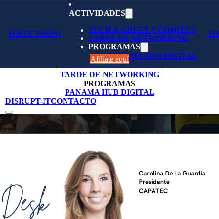
ACTIVIDADES
TECH & GREET Y COMITES
DIRECTORIO
DI
TARDE DE NETWORKING
PROGRAMAS
NOSOTROS
AFÍLIESE
NOTICIAS & BLOGS
DIRECTORIO
PANAMA HUB DIGITAL
ACTIVIDADES
Afíliate aquí
TECH & GREET Y COMITES
TARDE DE NETWORKING
PROGRAMAS
PANAMA HUB DIGITAL
DISRUPT-IT
CONTACTO