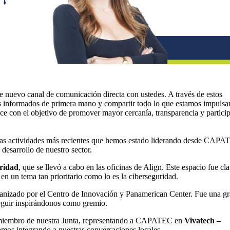
 nuevo canal de comunicación directa con ustedes. A través de estos
s informados de primera mano y compartir todo lo que estamos impuls
ace con el objetivo de promover mayor cercanía, transparencia y partici
as actividades más recientes que hemos estado liderando desde CAPA
desarrollo de nuestro sector.
ridad
, que se llevó a cabo en las oficinas de Align. Este espacio fue cl
en un tema tan prioritario como lo es la ciberseguridad.
ganizado por el Centro de Innovación y Panamerican Center. Fue una g
seguir inspirándonos como gremio.
miembro de nuestra Junta, representando a CAPATEC en
Vivatech –
tamos integrando a nuestras conversaciones locales.