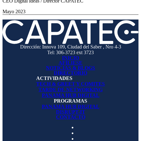
CEO Digital Ideas / Director CAPATEC
Mayo 2023
Dirección: Innova 109, Ciudad del Saber , Nro 4-3
Tel: 306-3723 ext 3723
INICIO
AFÍLIESE
NOTICIAS & BLOGS
DIRECTORIO
ACTIVIDADES
TECH & GREET Y COMITES
TARDE DE NETWORKING
PANAMA HUB DIGITAL
PROGRAMAS
PANAMA HUB DIGITAL
DISRUPT-IT
CONTACTO