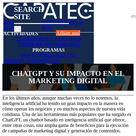
SEARCH
SITE
Search
NOSOTROS
AFÍLIESE
NOTICIAS &
BLOGS
DIRECTORIO
×
Afíliate aquí
ACTIVIDADES
TECH & GREET Y COMITES
TARDE DE NETWORKING
PROGRAMAS
PANAMA HUB DIGITAL
DISRUPT-IT
CONTACTO
CHATGPT Y SU IMPACTO EN EL
MARKETING DIGITAL
En los últimos años, aunque muchas veces no lo notemos, la
inteligencia artificial ha tenido un gran impacto en la manera en
cómo operan los negocios y en muchos aspectos de nuestra vida
cotidiana. Una de las herramientas más populares que ha surgido es
ChatGPT, un chatbot basado en inteligencia artificial que ofrece,
entre otras cosas, una amplia gama de beneficios para la ejecución
de campañas de marketing digital y generación de contenidos.