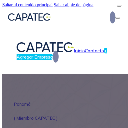
Saltar al contenido principal
Saltar al pie de página
Inicio
Contacto
+
Agregar Empresa
Panamá
( Miembro CAPATEC )